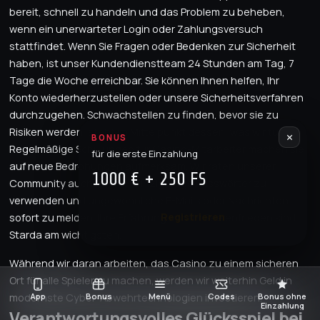
bereit, schnell zu handeln und das Problem zu beheben,
wenn ein unerwarteter Login oder Zahlungsversuch
stattfindet. Wenn Sie Fragen oder Bedenken zur Sicherheit
haben, ist unser Kundendienstteam 24 Stunden am Tag, 7
Tage die Woche erreichbar. Sie können Ihnen helfen, Ihr
Konto wiederherzustellen oder unsere Sicherheitsverfahren
durchzugehen. Schwachstellen zu finden, bevor sie zu
Risiken werden, steht im Mittelpunkt dessen, was wir tun.
BONUS
Regelmäßige Schulungen für Casino-Mitarbeiter machen sie
für die erste Einzahlung
auf neue Bedrohungen aufmerksam. Wir raten unserer
1000 € + 250 FS
Community auch, starke, einzigartige Passwörter zu
verwenden und ungewöhnliche E-Mails oder Nachrichten
Registrieren
sofort zu melden. Ihre Erfahrung und Ihr Seelenfrieden sind
Starda am wichtigsten.
Während wir daran arbeiten, das Casino zu einem sicheren
Ort für alle Spieler zu machen, werden wir weiterhin Geld in
App
Bonus
Menü
Codes
Bonus ohne
modernste Cyber-Abwehrtechnologien investieren.
Einzahlung
Verantwortungsvolles Glücksspiel bei