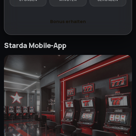
Bonus erhalten
Starda Mobile-App