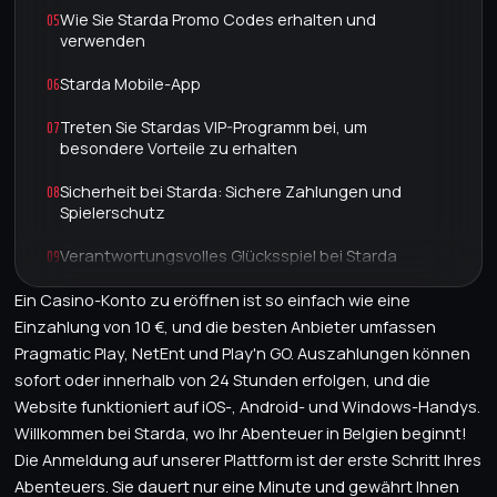
Wie Sie Starda Promo Codes erhalten und
05
verwenden
Starda Mobile-App
06
Treten Sie Stardas VIP-Programm bei, um
07
besondere Vorteile zu erhalten
Sicherheit bei Starda: Sichere Zahlungen und
08
Spielerschutz
Verantwortungsvolles Glücksspiel bei Starda
09
Hauptmerkmale und Vorteile
Ein Casino-Konto zu eröffnen ist so einfach wie eine
10
Einzahlung von 10 €, und die besten Anbieter umfassen
Häufig gestellte Fragen
11
Pragmatic Play, NetEnt und Play'n GO. Auszahlungen können
sofort oder innerhalb von 24 Stunden erfolgen, und die
Website funktioniert auf iOS-, Android- und Windows-Handys.
Willkommen bei Starda, wo Ihr Abenteuer in Belgien beginnt!
Die Anmeldung auf unserer Plattform ist der erste Schritt Ihres
Abenteuers. Sie dauert nur eine Minute und gewährt Ihnen