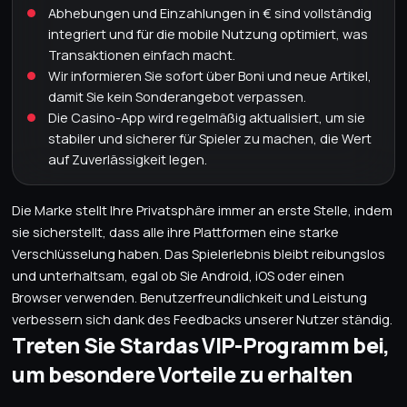
Abhebungen und Einzahlungen in € sind vollständig
integriert und für die mobile Nutzung optimiert, was
Transaktionen einfach macht.
Wir informieren Sie sofort über Boni und neue Artikel,
damit Sie kein Sonderangebot verpassen.
Die Casino-App wird regelmäßig aktualisiert, um sie
stabiler und sicherer für Spieler zu machen, die Wert
auf Zuverlässigkeit legen.
Die Marke stellt Ihre Privatsphäre immer an erste Stelle, indem
sie sicherstellt, dass alle ihre Plattformen eine starke
Verschlüsselung haben. Das Spielerlebnis bleibt reibungslos
und unterhaltsam, egal ob Sie Android, iOS oder einen
Browser verwenden. Benutzerfreundlichkeit und Leistung
verbessern sich dank des Feedbacks unserer Nutzer ständig.
Treten Sie Stardas VIP-Programm bei,
um besondere Vorteile zu erhalten