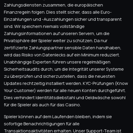
Zahlungsdiensten zusammen, die europäischen
Finanzregeln folgen. Dies stellt sicher, dass alle Euro-
Einzahlungen und -Auszahlungen sicher und transparent
sind. Wir speichern niemals vollständige
Zahlungsinformationen auf unseren Servern, um die
Privatsphäre der Spieler weiter zu schützen. Da nur
zertifizierte Zahlungspartner sensible Daten handhaben,
wird das Risiko von Datenlecks auf ein Minimum reduziert.
Unabhängige Experten führen unsere regelmäßigen
Sicherheitsaudits durch, um die Integrität unserer Systeme
zu überprüfen und sicherzustellen, dass die neuesten
Updates rechtzeitig installiert werden. KYC-Prüfungen (Know
Your Customer) werden für alle neuen Konten durchgeführt.
Dies verhindert Identitätsdiebstahl und Geldwäsche sowohl
für die Spieler als auch für das Casino.
Spieler können auf dem Laufenden bleiben, indem sie
sofortige Benachrichtigungen für alle
Transaktionsaktivitäten erhalten. Unser Support-Team ist