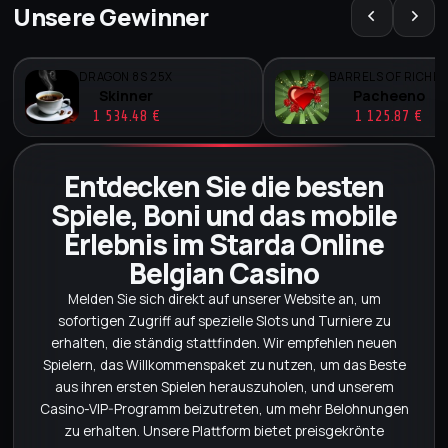
Unsere Gewinner
DRAGON 8S 25X
BARRELS OF RICHE
Skinner
Pacheeno
1 534.48 €
1 125.87 €
Entdecken Sie die besten
Spiele, Boni und das mobile
Erlebnis im Starda Online
Belgian Casino
Melden Sie sich direkt auf unserer Website an, um
sofortigen Zugriff auf spezielle Slots und Turniere zu
erhalten, die ständig stattfinden. Wir empfehlen neuen
Spielern, das Willkommenspaket zu nutzen, um das Beste
aus ihren ersten Spielen herauszuholen, und unserem
Casino-VIP-Programm beizutreten, um mehr Belohnungen
zu erhalten. Unsere Plattform bietet preisgekrönte