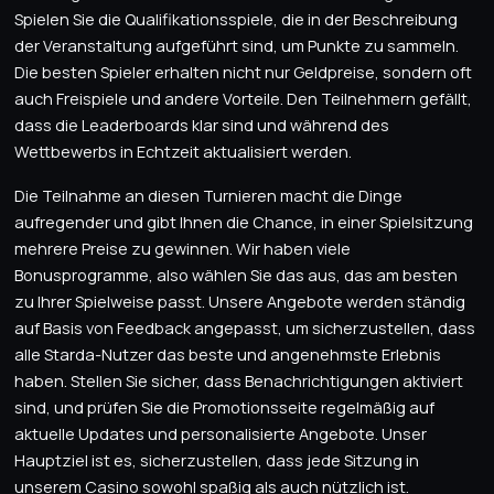
Spielen Sie die Qualifikationsspiele, die in der Beschreibung
der Veranstaltung aufgeführt sind, um Punkte zu sammeln.
Die besten Spieler erhalten nicht nur Geldpreise, sondern oft
auch Freispiele und andere Vorteile. Den Teilnehmern gefällt,
dass die Leaderboards klar sind und während des
Wettbewerbs in Echtzeit aktualisiert werden.
Die Teilnahme an diesen Turnieren macht die Dinge
aufregender und gibt Ihnen die Chance, in einer Spielsitzung
mehrere Preise zu gewinnen. Wir haben viele
Bonusprogramme, also wählen Sie das aus, das am besten
zu Ihrer Spielweise passt. Unsere Angebote werden ständig
auf Basis von Feedback angepasst, um sicherzustellen, dass
alle Starda-Nutzer das beste und angenehmste Erlebnis
haben. Stellen Sie sicher, dass Benachrichtigungen aktiviert
sind, und prüfen Sie die Promotionsseite regelmäßig auf
aktuelle Updates und personalisierte Angebote. Unser
Hauptziel ist es, sicherzustellen, dass jede Sitzung in
unserem Casino sowohl spaßig als auch nützlich ist.