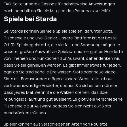
FAQ-Seite unseres Casinos für schrittweise Anweisungen
nach oder bitten Sie ein Mitglied des Personals um Hilfe.
Spiele bei Starda
Bei Starda können Sie viele Spiele spielen, darunter Slots,
Tischspiele und Live-Dealer. Unsere Plattform ist der beste
Ort für Spielbegeisterte, die Vielfalt und Spannung mögen. In
unserer großen Auswahl an Spielautomaten gibt es Hunderte
von Themen und Funktionen zur Auswahl, daher denken wir,
dass Sie sie genießen werden. Es gibt immer etwas für jeden,
egal ob Sie traditionelle Dreiwalzen-Slots oder neue Video-
Slots mit Bonusrunden mögen. Unsere Website listet nur
vertrauenswürdige Anbieter, sodass Sie sicher sein können,
dass jedes Mal, wenn Sie die Walzen drehen, das Spiel
reibungslos läuft und gut aussieht. Es gibt viele verschiedene
Tischspiele zur Auswahl, sodass Sie sich nicht auf Slots
beschränken müssen.
Spieler können aus verschiedenen Arten von Roulette