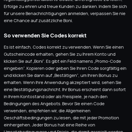
Erfolge zu ehren und treue Kunden zu danken. Indem Sie sich
für unsere Benachrichtigungen anmelden, verpassen Sie nie
eine Chance auf zusätzliche Boni.
So verwenden Sie Codes korrekt
Es ist einfach, Codes korrekt zu verwenden. Wenn Sie einen
Gutscheincode erhalten, gehen Sie zu Ihrem Konto und
klicken Sie auf „Boni“. Es gibt ein Feld namens „Promo-Code
eingeben“. Kopieren oder geben Sie Ihren Code sorgfältig ein
und klicken Sie dann auf „Bestätigen“, um Ihren Bonus zu
erhalten. Wenn Ihre Anwendung akzeptiert wird, sehen Sie
eine Bestätigungsnachricht. Ihr Bonus erscheint dann sofort
in Ihrem Kontostand oder als Freispiele, je nach den
Bedingungen des Angebots. Bevor Sie einen Code
verwenden, empfehlen wir, die Allgemeinen
Geschäftsbedingungen zu lesen, die mit jeder Promotion
einhergehen. Jeder Bonus hat eine Reihe von
Umsatzbedingungen und Spiele, die damit gespielt werden