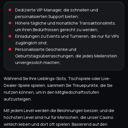
Dedizierte VIP-Manager, die schnellen und
personalisierten Support bieten;
Höhere tägliche und monatliche Transaktionslimits,
um ihren Bedürfnissen gerecht zu werden;
Einladungen zu Events und Turnieren, die nur für VIPs
zugänglich sind;
Personalisierte Geschenke und
Geburtstagsüberraschungen, die jedes Meilenstein
unvergesslich machen;
Während Sie Ihre Lieblings-Slots, Tischspiele oder Live-
Dealer-Spiele spielen, sammeln Sie Treuepunkte, die Sie
nutzen können, um in den Mitgliedschaftsstufen
aufzusteigen.
Mit jedem Level werden die Belohnungen besser, und die
höchsten Level sind nur für Menschen, die unser Casino
wirklich lieben und dort oft spielen. Basierend auf den